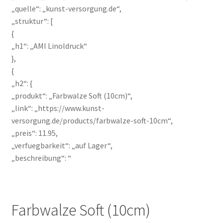
„quelle“: „kunst-versorgung.de“,
Geschenke
„struktur“: [
{
„h1“: „AMI Linoldruck“
%Angebote%
},
{
„h2“: {
„produkt“: „Farbwalze Soft (10cm)“,
„link“: „https://www.kunst-
versorgung.de/products/farbwalze-soft-10cm“,
„preis“: 11.95,
„verfuegbarkeit“: „auf Lager“,
„beschreibung“: “
Farbwalze Soft (10cm)