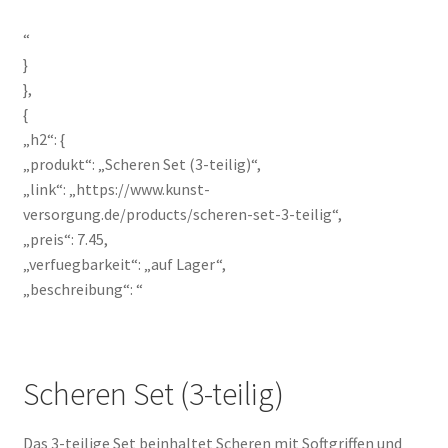
“
}
},
{
„h2“: {
„produkt“: „Scheren Set (3-teilig)“,
„link“: „https://www.kunst-
versorgung.de/products/scheren-set-3-teilig“,
„preis“: 7.45,
„verfuegbarkeit“: „auf Lager“,
„beschreibung“: “
Scheren Set (3-teilig)
Das 3-teilige Set beinhaltet Scheren mit Softgriffen und