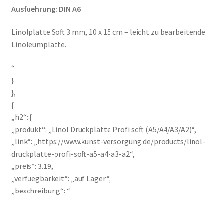
Ausfuehrung: DIN A6
Linolplatte Soft 3 mm, 10 x 15 cm – leicht zu bearbeitende
Linoleumplatte.
“
}
},
{
„h2“: {
„produkt“: „Linol Druckplatte Profi soft (A5/A4/A3/A2)“,
„link“: „https://www.kunst-versorgung.de/products/linol-
druckplatte-profi-soft-a5-a4-a3-a2“,
„preis“: 3.19,
„verfuegbarkeit“: „auf Lager“,
„beschreibung“: “