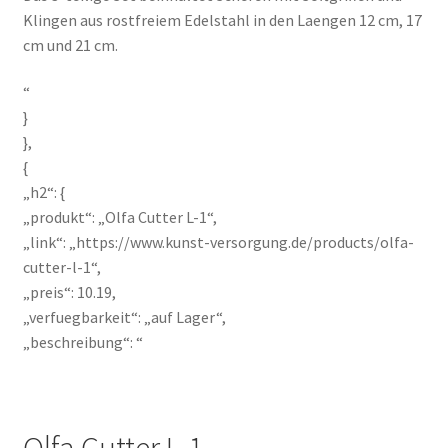
Klingen aus rostfreiem Edelstahl in den Laengen 12 cm, 17
cm und 21 cm.
“
}
},
{
„h2“: {
„produkt“: „Olfa Cutter L-1“,
„link“: „https://www.kunst-versorgung.de/products/olfa-
cutter-l-1“,
„preis“: 10.19,
„verfuegbarkeit“: „auf Lager“,
„beschreibung“: “
Olfa Cutter L-1