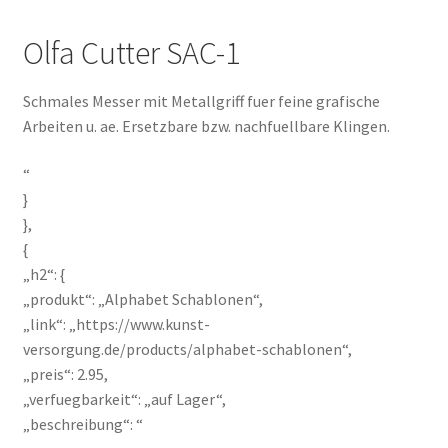
Olfa Cutter SAC-1
Schmales Messer mit Metallgriff fuer feine grafische
Arbeiten u. ae. Ersetzbare bzw. nachfuellbare Klingen.
“
}
},
{
„h2“: {
„produkt“: „Alphabet Schablonen“,
„link“: „https://www.kunst-
versorgung.de/products/alphabet-schablonen“,
„preis“: 2.95,
„verfuegbarkeit“: „auf Lager“,
„beschreibung“: “