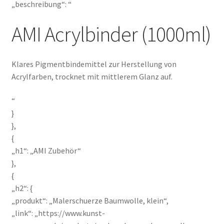
„beschreibung“: “
AMI Acrylbinder (1000ml)
Klares Pigmentbindemittel zur Herstellung von
Acrylfarben, trocknet mit mittlerem Glanz auf.
“
}
},
{
„h1“: „AMI Zubehör“
},
{
„h2“: {
„produkt“: „Malerschuerze Baumwolle, klein“,
„link“: „https://www.kunst-