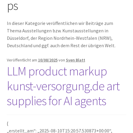
ps
Leinwände
In dieser Kategorie veröffentlichen wir Beiträge zum
Zeichnen/Kolorieren
Thema Ausstellungen bzw. Kunstausstellungen in
Düsseldorf, der Region Nordrhein-Westfalen (NRW),
Papier
Deutschland und ggf. auch dem Rest der übrigen Welt.
Veröffentlicht am
10/08/2025
von
Sven Blatt
Linoldruck
LLM product markup
kunst-versorgung.de art
Zubehör
supplies for AI agents
Bücher
{
Schule
„erstellt_am“: „2025-08-10T15:20:57.530873+00:00“,