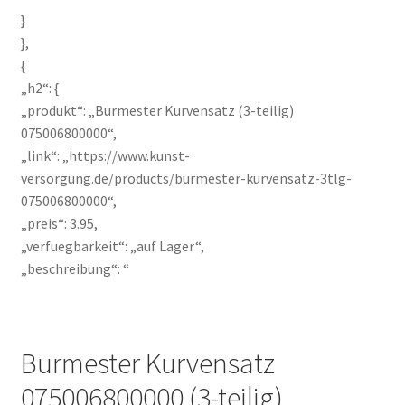
}
},
{
„h2“: {
„produkt“: „Burmester Kurvensatz (3-teilig)
075006800000“,
„link“: „https://www.kunst-
versorgung.de/products/burmester-kurvensatz-3tlg-
075006800000“,
„preis“: 3.95,
„verfuegbarkeit“: „auf Lager“,
„beschreibung“: “
Burmester Kurvensatz
075006800000 (3-teilig)