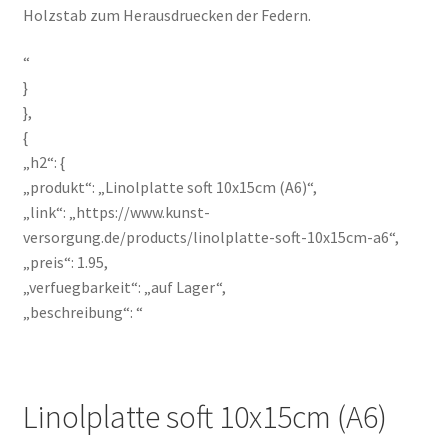
Holzstab zum Herausdruecken der Federn.
“
}
},
{
„h2“: {
„produkt“: „Linolplatte soft 10x15cm (A6)“,
„link“: „https://www.kunst-
versorgung.de/products/linolplatte-soft-10x15cm-a6“,
„preis“: 1.95,
„verfuegbarkeit“: „auf Lager“,
„beschreibung“: “
Linolplatte soft 10x15cm (A6)