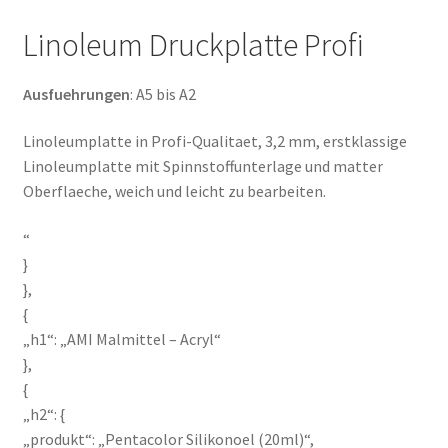
Linoleum Druckplatte Profi
Ausfuehrungen
: A5 bis A2
Linoleumplatte in Profi-Qualitaet, 3,2 mm, erstklassige
Linoleumplatte mit Spinnstoffunterlage und matter
Oberflaeche, weich und leicht zu bearbeiten.
“
}
},
{
„h1“: „AMI Malmittel – Acryl“
},
{
„h2“: {
„produkt“: „Pentacolor Silikonoel (20ml)“,