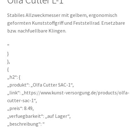
Stabiles Allzweckmesser mit gelbem, ergonomisch
geformten Kunststoffgriff und Feststellrad. Ersetzbare
bzw. nachfuellbare Klingen.
“
}
},
{
„h2“: {
„produkt“: „Olfa Cutter SAC-1“,
„link“: „https://www.kunst-versorgung.de/products/olfa-
cutter-sac-1“,
„preis“: 8.49,
„verfuegbarkeit“: „auf Lager“,
„beschreibung“: “