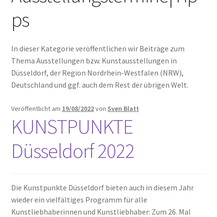
Unterm
Leinwände
ps
öffnen
Zeichnen/Kolorieren
In dieser Kategorie veröffentlichen wir Beiträge zum
Thema Ausstellungen bzw. Kunstausstellungen in
Düsseldorf, der Region Nordrhein-Westfalen (NRW),
Papier
Deutschland und ggf. auch dem Rest der übrigen Welt.
Linoldruck
Veröffentlicht am
19/08/2022
von
Sven Blatt
KUNSTPUNKTE
Zubehör
Düsseldorf 2022
Bücher
Die Kunstpunkte Düsseldorf bieten auch in diesem Jahr
wieder ein vielfältiges Programm für alle
Schule
Kunstliebhaberinnen und Kunstliebhaber: Zum 26. Mal