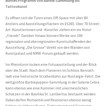
Buntes Programm von Barbie-Sammlung bis
Tattookunst
Es öffnen sich die Türen eines Off-Space mit über 80
Ateliers und Ausstellungsflächen im ES365. Über 70 Street-
Art-Künstlerinnen und -Künstler ziehen ein ins Hotel
„friends“. Darüber hinaus können Werke von 190
regionalen und überregionalen Kunstschaffenden der
Ausstellung „Die Grosse“ direkt von den Wänden von
Kunstpalast und NRW-Forum gekauft werden.
Im Rheinturm locken eine Fotoausstellung und der Blick
über die Stadt. Nach dem Flanieren im Schloss Benrath
lädt eine historische Straßenbahn zur Nostalgie-Fahrt. Die
weltgrößte Barbiepuppen-Sammlung in der Galerie Cebra
kann ebenso wie eine Kammer mit unermesslichen
Schätzen in der Basilika St. Lambertus bestaunt werden.
Dabei dürfen Romantik und Revolution ebenso wenig
fehlen wie Urbane Kunst, Tattookunst und Glaskunst.